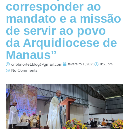
corresponder ao
mandato e a missão
de servir ao povo
da Arquidiocese de
Manaus”
cnbbnorte1blog@gmail.com
fevereiro 1, 2025
9:51 pm
No Comments