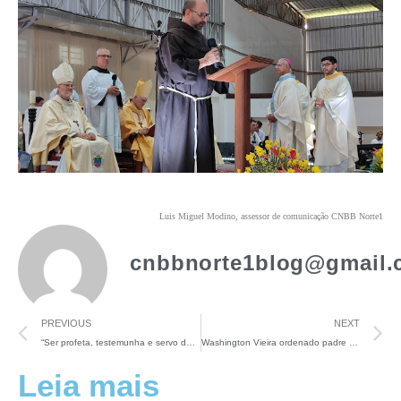
Luis Miguel Modino, assessor de comunicação CNBB Norte1
cnbbnorte1blog@gmail.
PREVIOUS
NEXT
“Ser profeta, testemunha e servo da esperança”: o chamado do Cardeal Steiner a dom Samuel Ferreira de Lima
Washington Vieira ordenado padre na diocese de Parintins
Leia mais