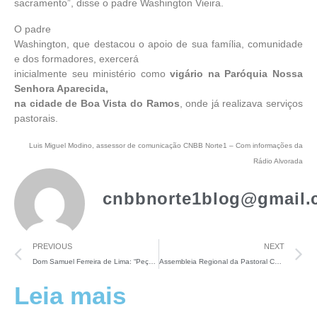
sacramento”, disse o padre Washington Vieira.
O padre
Washington, que destacou o apoio de sua família, comunidade
e dos formadores, exercerá
inicialmente seu ministério como
vigário na Paróquia Nossa
Senhora Aparecida,
na cidade de Boa Vista do Ramos
, onde já realizava serviços
pastorais.
Luis Miguel Modino, assessor de comunicação CNBB Norte1 – Com informações da
Rádio Alvorada
cnbbnorte1blog@gmail.
PREVIOUS
NEXT
Dom Samuel Ferreira de Lima: “Peço a graça de em tudo poder corresponder ao mandato e a missão de servir ao povo da Arquidiocese de Manaus”
Assembleia Regional da Pastoral Carcerária: Solidariedade aos irmãos e irmãs encarcerados
Leia mais