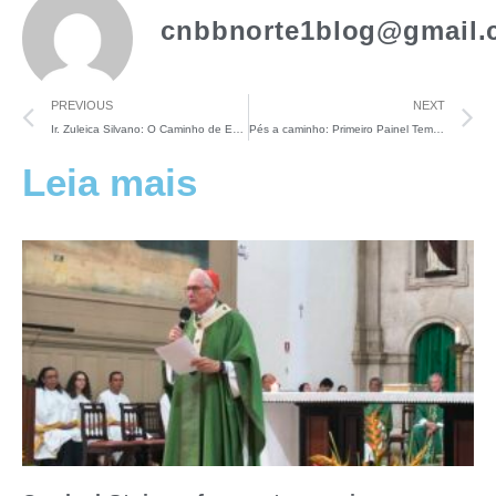
cnbbnorte1blog@gmail.
PREVIOUS
NEXT
Ir. Zuleica Silvano: O Caminho de Emaús, entender que “o plano de Deus tem outra lógica”
Pés a caminho: Primeiro Painel Temático aprofunda o lema do 5CMN
Leia mais