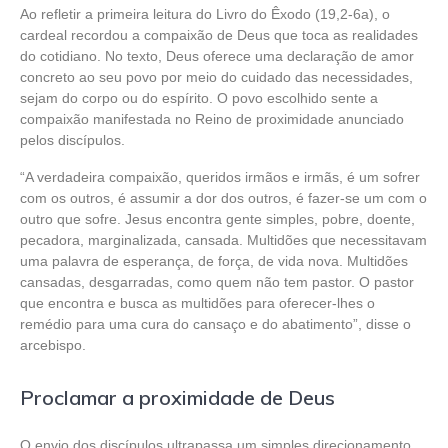
Ao refletir a primeira leitura do Livro do Êxodo (19,2-6a), o
cardeal recordou a compaixão de Deus que toca as realidades
do cotidiano. No texto, Deus oferece uma declaração de amor
concreto ao seu povo por meio do cuidado das necessidades,
sejam do corpo ou do espírito. O povo escolhido sente a
compaixão manifestada no Reino de proximidade anunciado
pelos discípulos.
“A verdadeira compaixão, queridos irmãos e irmãs, é um sofrer
com os outros, é assumir a dor dos outros, é fazer-se um com o
outro que sofre. Jesus encontra gente simples, pobre, doente,
pecadora, marginalizada, cansada. Multidões que necessitavam
uma palavra de esperança, de força, de vida nova. Multidões
cansadas, desgarradas, como quem não tem pastor. O pastor
que encontra e busca as multidões para oferecer-lhes o
remédio para uma cura do cansaço e do abatimento”, disse o
arcebispo.
Proclamar a proximidade de Deus
O envio dos discípulos ultrapassa um simples direcionamento