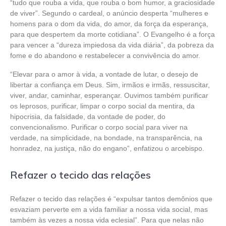
“tudo que rouba a vida, que rouba o bom humor, a graciosidade
de viver”. Segundo o cardeal, o anúncio desperta “mulheres e
homens para o dom da vida, do amor, da força da esperança,
para que despertem da morte cotidiana”. O Evangelho é a força
para vencer a “dureza impiedosa da vida diária”, da pobreza da
fome e do abandono e restabelecer a convivência do amor.
“Elevar para o amor à vida, a vontade de lutar, o desejo de
libertar a confiança em Deus. Sim, irmãos e irmãs, ressuscitar,
viver, andar, caminhar, esperançar. Ouvimos também purificar
os leprosos, purificar, limpar o corpo social da mentira, da
hipocrisia, da falsidade, da vontade de poder, do
convencionalismo. Purificar o corpo social para viver na
verdade, na simplicidade, na bondade, na transparência, na
honradez, na justiça, não do engano”, enfatizou o arcebispo.
Refazer o tecido das relações
Refazer o tecido das relações é “expulsar tantos demônios que
esvaziam perverte em a vida familiar a nossa vida social, mas
também às vezes a nossa vida eclesial”. Para que nelas não