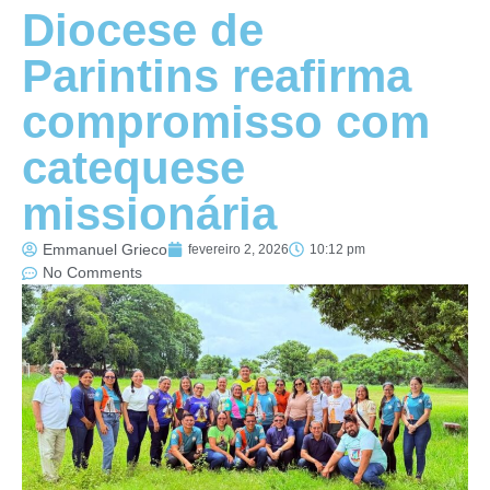
Diocese de
Parintins reafirma
compromisso com
catequese
missionária
Emmanuel Grieco
fevereiro 2, 2026
10:12 pm
No Comments