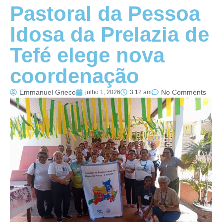
Pastoral da Pessoa
Idosa da Prelazia de
Tefé elege nova
coordenação
Emmanuel Grieco
No Comments
julho 1, 2026
3:12 am