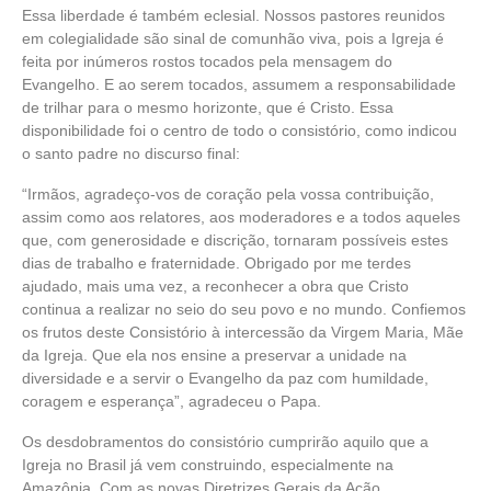
Essa liberdade é também eclesial. Nossos pastores reunidos
em colegialidade são sinal de comunhão viva, pois a Igreja é
feita por inúmeros rostos tocados pela mensagem do
Evangelho. E ao serem tocados, assumem a responsabilidade
de trilhar para o mesmo horizonte, que é Cristo. Essa
disponibilidade foi o centro de todo o consistório, como indicou
o santo padre no discurso final:
“Irmãos, agradeço-vos de coração pela vossa contribuição,
assim como aos relatores, aos moderadores e a todos aqueles
que, com generosidade e discrição, tornaram possíveis estes
dias de trabalho e fraternidade. Obrigado por me terdes
ajudado, mais uma vez, a reconhecer a obra que Cristo
continua a realizar no seio do seu povo e no mundo. Confiemos
os frutos deste Consistório à intercessão da Virgem Maria, Mãe
da Igreja. Que ela nos ensine a preservar a unidade na
diversidade e a servir o Evangelho da paz com humildade,
coragem e esperança”, agradeceu o Papa.
Os desdobramentos do consistório cumprirão aquilo que a
Igreja no Brasil já vem construindo, especialmente na
Amazônia. Com as novas Diretrizes Gerais da Ação