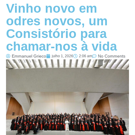
Vinho novo em
odres novos, um
Consistório para
chamar-nos à vida
Emmanuel Grieco
No Comments
julho 1, 2026
2:06 am